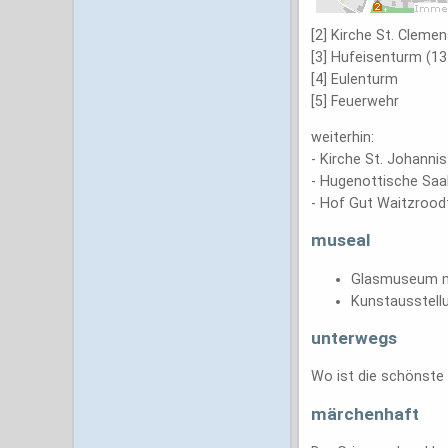
[2] Kirche St. Cleme
[3] Hufeisenturm (13
[4] Eulenturm
[5] Feuerwehr
weiterhin:
- Kirche St. Johannis
- Hugenottische Saal
- Hof Gut Waitzroo
museal
Glasmuseum mit
Kunstausstell
unterwegs
Wo ist die schönste
märchenhaft