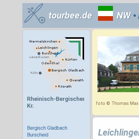
tourbee.de
NW
•
foto © Thomas Max 
Leichlinge