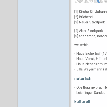
[1] Kirche St. Johan
[2] Bücherei
[3] Neuer Stadtpark
[4] Alter Stadtpark
[5] Stadtirche, baro
weiterhin:
- Haus Eicherhof (1
- Haus Vorst, Höhenb
- Haus Nesselrath, mi
- Villa Weyermann (
natürlich
- Obstbäume brachte
- Leichlinger Sandbe
kulturell