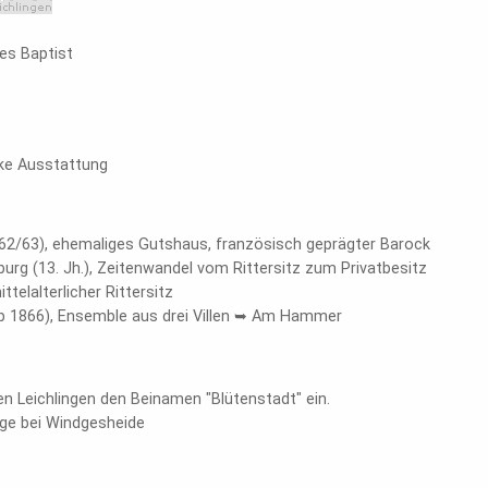
nes Baptist
cke Ausstattung
762/63), ehemaliges Gutshaus, französisch geprägter Barock
urg (13. Jh.), Zeitenwandel vom Rittersitz zum Privatbesitz
ttelalterlicher Rittersitz
ab 1866), Ensemble aus drei Villen ➥ Am Hammer
n Leichlingen den Beinamen "Blütenstadt" ein.
rge bei Windgesheide