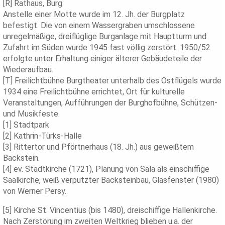
[R] Rathaus, Burg
Anstelle einer Motte wurde im 12. Jh. der Burgplatz
befestigt. Die von einem Wassergraben umschlossene
unregelmäßige, dreiflüglige Burganlage mit Hauptturm und
Zufahrt im Süden wurde 1945 fast völlig zerstört. 1950/52
erfolgte unter Erhaltung einiger älterer Gebäudeteile der
Wiederaufbau.
[T] Freilichtbühne Burgtheater unterhalb des Ostflügels wurde
1934 eine Freilichtbühne errichtet, Ort für kulturelle
Veranstaltungen, Aufführungen der Burghofbühne, Schützen-
und Musikfeste.
[1] Stadtpark
[2] Kathrin-Türks-Halle
[3] Rittertor und Pförtnerhaus (18. Jh.) aus geweißtem
Backstein.
[4] ev. Stadtkirche (1721), Planung von Sala als einschiffige
Saalkirche, weiß verputzter Backsteinbau, Glasfenster (1980)
von Werner Persy.
[5] Kirche St. Vincentius (bis 1480), dreischiffige Hallenkirche.
Nach Zerstörung im zweiten Weltkrieg blieben u.a. der