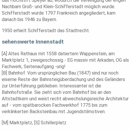
das Hochstift Speyer ab, wodurch die Vereinigung der engen
Nachbarn Groß- und Klein-Schifferstadt möglich wurde.
Schifferstadt wurde 1797 Frankreich angegliedert, kam
danach bis 1946 zu Bayern.
1950 erhielt Schifferstadt das Stadtrecht.
sehenswerte Innenstadt
[A] Altes Rathaus mit 1558 datiertem Wappenstein, am
Marktplatz 1, zweigeschossig - EG massiv mit Arkaden, OG als
Fachwerk, Seitenaufgang -urig!
[B] Bahnhof. Vom ursprünglichen Bau (1847) sind nur noch
eiserne Reste der Bahnsteigüberdachung und des Geländers
zur Unterführung geblieben. Interessanter ist die
Bahnhofstraße. Sie zieht sich vom Bahnhof bis an den
Altstadtkern und weist recht abwechslungsreiche Architektur
auf - vom spätbarocken Fachwerkhof 1775 bis zum
verklinkerten Backsteinbau mit Jugendstilmotiven.
[M] Marktplatz, [S] Schillerplatz