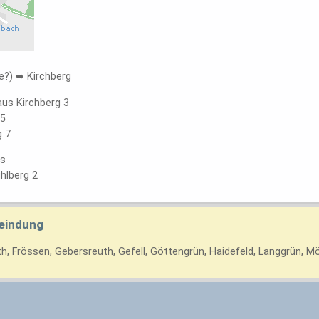
he?) ➥ Kirchberg
aus Kirchberg 3
 5
g 7
us
hlberg 2
eindung
h, Frössen, Gebersreuth, Gefell, Göttengrün, Haidefeld, Langgrün, M