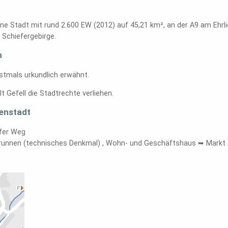
 eine Stadt mit rund 2.600 EW (2012) auf 45,21 km², an der A9 am Eh
Schiefergebirge.
h
stmals urkundlich erwähnt.
t Gefell die Stadtrechte verliehen.
enstadt
rfer Weg
Brunnen (technisches Denkmal) , Wohn- und Geschäftshaus ➥ Markt
1