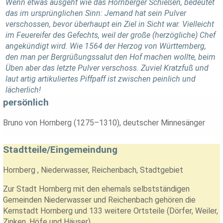
Wenn etwas ausgeht wie das Hornberger Schießen, bedeutet
das im ursprünglichen Sinn: Jemand hat sein Pulver
verschossen, bevor überhaupt ein Ziel in Sicht war. Vielleicht
im Feuereifer des Gefechts, weil der große (herzögliche) Chef
angekündigt wird. Wie 1564 der Herzog von Württemberg,
den man per Bergrüßungssalut den Hof machen wollte, beim
Üben aber das letzte Pulver verschoss. Zuviel Kratzfuß und
laut artig artikuliertes Piffpaff ist zwischen peinlich und
lächerlich!
persönlich
Bruno von Hornberg (1275–1310), deutscher Minnesänger
Stadtteile/Eingemeindung
Hornberg , Niederwasser, Reichenbach, Stadtgebiet
Zur Stadt Hornberg mit den ehemals selbstständigen
Gemeinden Niederwasser und Reichenbach gehören die
Kernstadt Hornberg und 133 weitere Ortsteile (Dörfer, Weiler,
Zinken, Höfe und Häuser).