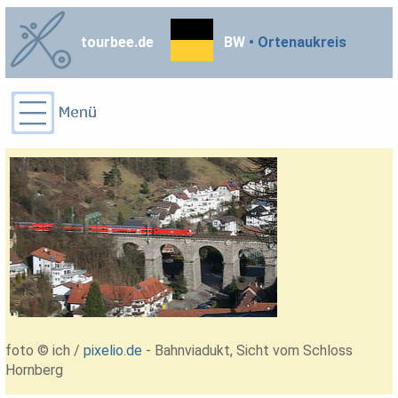
tourbee.de
BW
• Ortenaukreis
foto © ich /
pixelio.de
- Bahnviadukt, Sicht vom Schloss
Hornberg