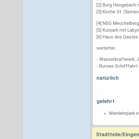
[2] Burg Hengebach 
[3] Kirche St. Clemen
[4] NSG Meuchelberg
[5] Kurpark mit Labyr
[6] Haus des Gastes
weiterhin:
- Wasserkraftwerk, J
- Rursee-Schifffahrt
natürlich
.
gelehrt
Weinlehrpark i
Stadtteile/Eing