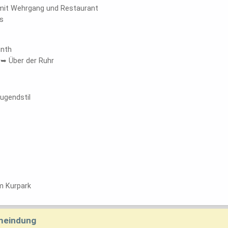
mit Wehrgang und Restaurant
s
inth
 ➥ Über der Ruhr
ugendstil
m Kurpark
emeindung