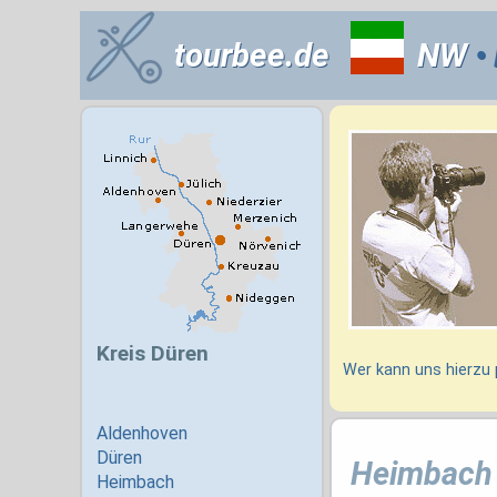
tourbee.de
NW
• 
Wer kann uns hierzu
Heimbach