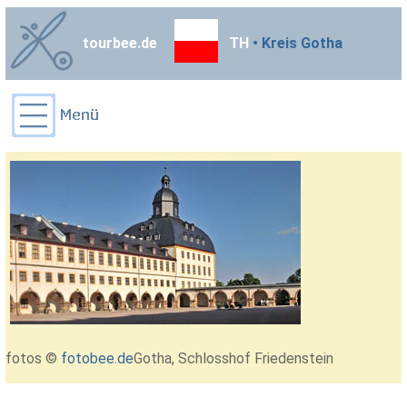
tourbee.de
TH
• Kreis Gotha
fotos ©
fotobee.de
Gotha, Schlosshof Friedenstein