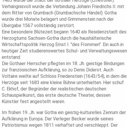
1485 wurde die Stadt der Gothaer Herzöge (Ernestiner).
Verhängnisvoll wurde die Verbindung Johann Friedrichs II. mit
dem Ritter von Grumbach (Grumbachsche Händel): Gotha
wurde drei Monate belagert und Grimmenstein nach der
Übergabe 1567 vollständig zerstört.
Eine besondere Blütezeit begann 1640 als Residenzstadt des
Herzogtums Sachsen-Gotha durch die haushälterische
Wirtschaftspolitik Herzog Ernst I. "des Frommen". Ein auch in
heutiger Zeit studierenswertes Schul- und Verwaltungswesen
entstand.
Die Gothaer Herrscher pflegten im 18. Jh. geistige Bindungen
zur französischen Aufklärung, so zu Denis Diderot. Auch
Voltaire weilte auf Schloss Friedenstein (1643/54), in dem die
Herzöge seit 1683 eine kleine Bühne unterhielten. Hier schuf
C. Ekhof, der Begründer der realistischen deutschen
Schauspielkunst, das erste deutsche Theater, dessen
Künstler fest angestellt waren.
Im frühen 19. Jh. war Gotha ein geistig-kulturelles Zenrum der
Aufklärung in Europa. Der Verleger Becker wurde seines
Patriotismus wegen 1811 verhaftet und verschleppt. Der