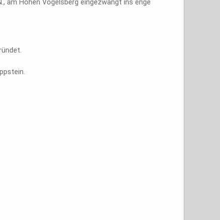
NN., am Hohen Vogelsberg eingezwängt ins enge
ründet.
ppstein.