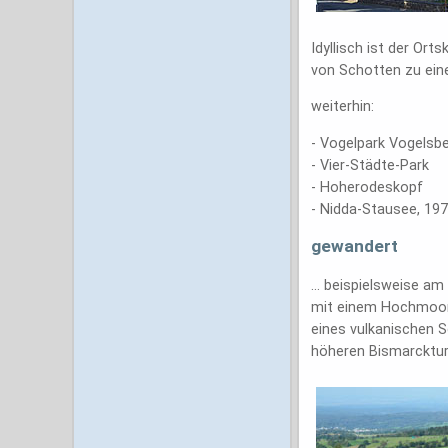
Idyllisch ist der Or
von Schotten zu ein
weiterhin:
- Vogelpark Vogelsbe
- Vier-Städte-Park
- Hoherodeskopf
- Nidda-Stausee, 19
gewandert
... beispielsweise a
mit einem Hochmoor z
eines vulkanischen 
höheren Bismarcktu