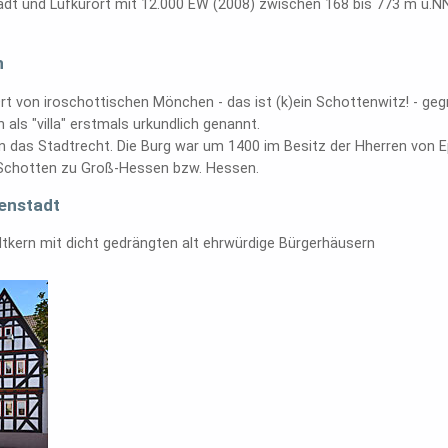
tadt und Lufkurort mit 12.000 EW (2008) zwischen 168 bis 773 m ü.
h
Ort von iroschottischen Mönchen - das ist (k)ein Schottenwitz! - geg
als "villa" erstmals urkundlich genannt.
n das Stadtrecht. Die Burg war um 1400 im Besitz der Hherren von E
Schotten zu Groß-Hessen bzw. Hessen.
enstadt
adtkern mit dicht gedrängten alt ehrwürdige Bürgerhäusern