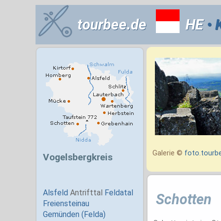
tourbee.de
HE
• 
Galerie ©
foto.tourb
Schotten