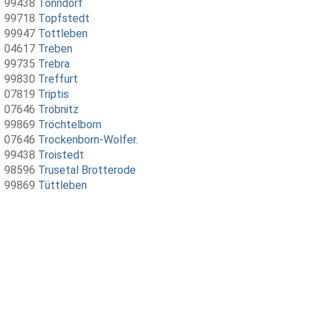
99438
Tonndorf
99718
Topfstedt
99947
Tottleben
04617
Treben
99735
Trebra
99830
Treffurt
07819
Triptis
07646
Tröbnitz
99869
Tröchtelborn
07646
Trockenborn-Wolfer.
99438
Troistedt
98596
Trusetal Brotterode
99869
Tüttleben