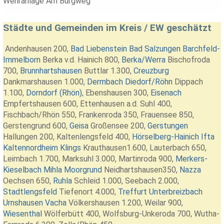
Wehranlage Am Burgweg
Städte und Gemeinden im Kreis / EW geschätzt
Andenhausen
200,
Bad Liebenstein
Bad Salzungen
Barchfeld-
Immelborn
Berka v.d. Hainich
800,
Berka/Werra
Bischofroda
700,
Brunnhartshausen
Buttlar
1.300,
Creuzburg
Dankmarshausen
1.000,
Dermbach
Diedorf/Röhn
Dippach
1.100,
Dorndorf (Rhön)
,
Ebenshausen
300,
Eisenach
Empfertshausen
600,
Ettenhausen a.d. Suhl
400,
Fischbach/Rhön
550,
Frankenroda
350,
Frauensee
850,
Gerstengrund
600,
Geisa
Großensee
200,
Gerstungen
Hallungen
200,
Kaltenlengsfeld
400,
Hörselberg-Hainich
Ifta
Kaltennordheim
Klings
Krauthausen1.600,
Lauterbach
650,
Leimbach
1.700,
Marksuhl
3.000,
Martinroda
900,
Merkers-
Kieselbach
Mihla
Moorgrund
Neidhartshausen
350,
Nazza
Oechsen
650,
Ruhla
Schleid
1.000,
Seebach
2.000,
Stadtlengsfeld
Tiefenort
4.000,
Treffurt
Unterbreizbach
Urnshausen
Vacha
Völkershausen
1.200,
Weilar
900,
Wiesenthal
Wölferbütt
400,
Wolfsburg-Unkeroda
700,
Wutha-