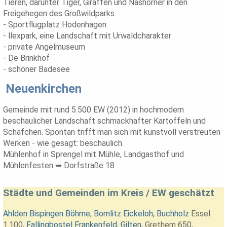
Tieren, darunter Tiger, Giraffen und Nashörner in den
Freigehegen des Großwildparks.
- Sportflugplatz Hodenhagen
- llexpark, eine Landschaft mit Urwaldcharakter
- private Angelmuseum
- De Brinkhof
- schöner Badesee
Neuenkirchen
Gemeinde mit rund 5.500 EW (2012) in hochmodern
beschaulicher Landschaft schmackhafter Kartoffeln und
Schäfchen. Spontan trifft man sich mit kunstvoll verstreuten
Werken - wie gesagt: beschaulich.
Mühlenhof in Sprengel mit Mühle, Landgasthof und
Mühlenfesten ➥ Dorfstraße 18
Städte und Gemeinden im Kreis / EW geschätzt
Ahlden
Bispingen
Böhme
,
Bomlitz
Eickeloh
,
Buchholz
Essel
1.100,
Fallingbostel
Frankenfeld
,
Gilten
,
Grethem
650,