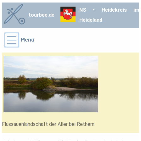
NS • Heidekreis im
tourbee.de
Heideland
Flussauenlandschaft der Aller bei Rethem