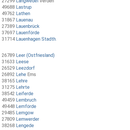
27299
Langwedel
Verden
49688
Lastrup
49762
Lathen
31867
Lauenau
27389
Lauenbrück
37697
Lauenförde
31714
Lauenhagen Stadth.
26789
Leer (Ostfriesland)
31633
Leese
26529
Leezdorf
26892
Lehe
Ems
38165
Lehre
31275
Lehrte
38542
Leiferde
49459
Lembruch
49448
Lemförde
29485
Lemgow
27809
Lemwerder
38268
Lengede