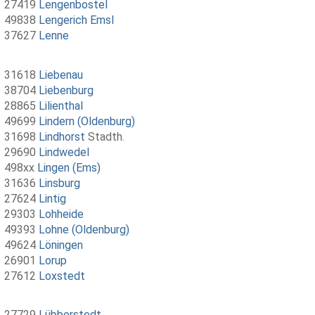
27419
Lengenbostel
49838
Lengerich Emsl
37627
Lenne
31618
Liebenau
38704
Liebenburg
28865
Lilienthal
49699
Lindern (Oldenburg)
31698
Lindhorst
Stadth.
29690
Lindwedel
498xx
Lingen (Ems)
31636
Linsburg
27624
Lintig
29303
Lohheide
49393
Lohne (Oldenburg)
49624
Löningen
26901
Lorup
27612
Loxstedt
27729
Lübberstedt